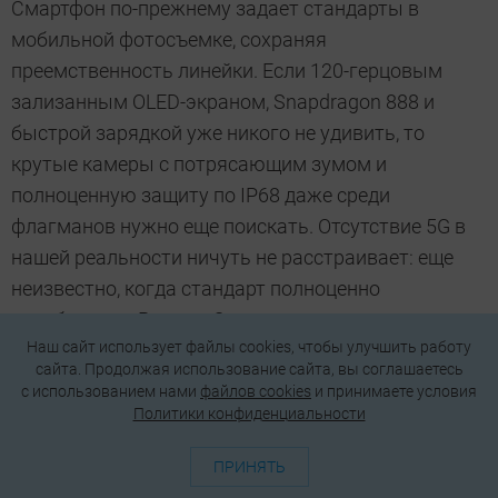
Смартфон по-прежнему задает стандарты в
мобильной фотосъемке, сохраняя
преемственность линейки. Если 120-герцовым
зализанным OLED-экраном, Snapdragon 888 и
быстрой зарядкой уже никого не удивить, то
крутые камеры с потрясающим зумом и
полноценную защиту по IP68 даже среди
флагманов нужно еще поискать. Отсутствие 5G в
нашей реальности ничуть не расстраивает: еще
неизвестно, когда стандарт полноценно
заработает в России. Определенно, к этому
Наш сайт использует файлы cookies, чтобы улучшить работу
времени у китайского бренда появится очередной
сайта. Продолжая использование сайта, вы соглашаетесь
фотофлагман, а может и не один.
c использованием нами
файлов cookies
и принимаете условия
Политики конфиденциальности
Пожалуй, нужно будет внести Huawei P50 Pro в
наш
рейтинг лучших смартфонов 2022 года
,
ПРИНЯТЬ
который мы планируем регулярно обновлять. А