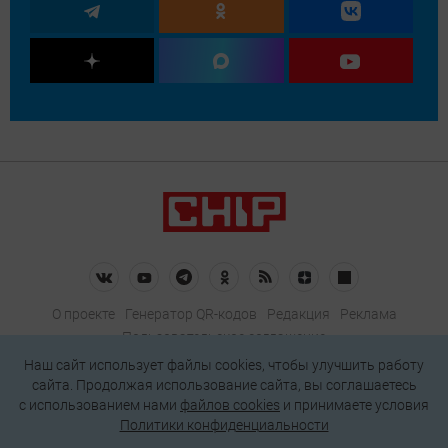
О проекте
Генератор QR-кодов
Редакция
Реклама
Пользовательское соглашение
Политика конфиденциальности
Наш сайт использует файлы cookies, чтобы улучшить работу
сайта. Продолжая использование сайта, вы соглашаетесь
Подписаться на рассылку
c использованием нами
файлов cookies
и принимаете условия
Политики конфиденциальности
© 2026 АО «БКМ», ОГРН 1027739494584, ИНН 7705056238