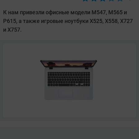
Автор:
Павел
К нам привезли офисные модели M547, M565 и
Кошик
P615, а также игровые ноутбуки X525, X558, X727
и Х757.