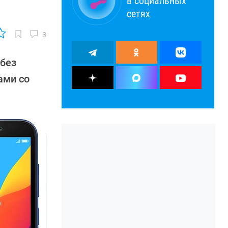
в социальных
сетях
3
 без
ами со