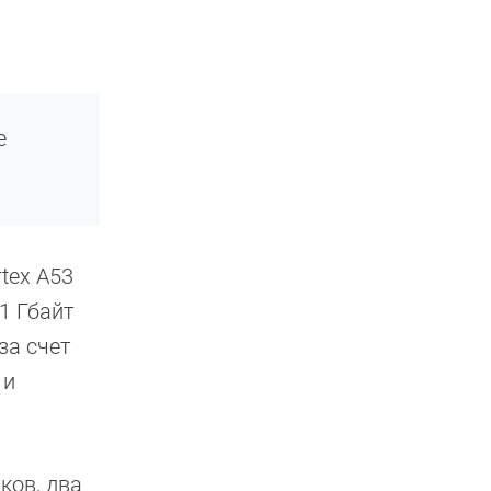
.
e
tex A53
1 Гбайт
за счет
 и
ков, два