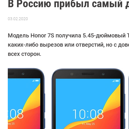
В Россию прибыл самый 
03.02.2020
Автор:
Павел
Кошик
Модель Honor 7S получила 5.45-дюймовый T
каких-либо вырезов или отверстий, но с д
всех сторон.