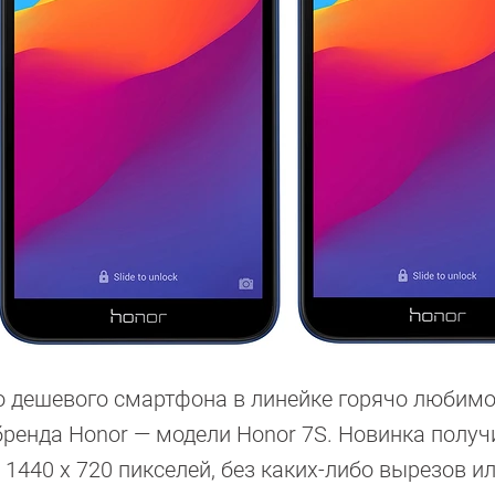
о дешевого смартфона в линейке горячо любимо
ренда Honor — модели Honor 7S. Новинка получи
440 x 720 пикселей, без каких-либо вырезов и