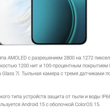
па AMOLED c разрешением 2800 на 1272 пиксел
ркостью 1200 нит и 100-процентным покрытием 
a Glass 7i. Тыльная камера с тремя датчиками п
ого типа устройств защита от пыли и воды IP68
ьзуется Android 15 с оболочкой ColorOS 15.