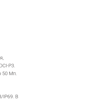
я,
DCI-P3.
о 50 Мп.
/IP69. В