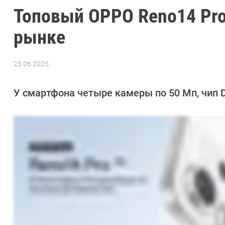
Топовый OPPO Reno14 Pro
рынке
25.06.2025
Автор:
Сергей
Калашников
У смартфона четыре камеры по 50 Мп, чип D