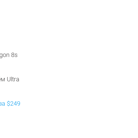
gon 8s
м Ultra
за $249