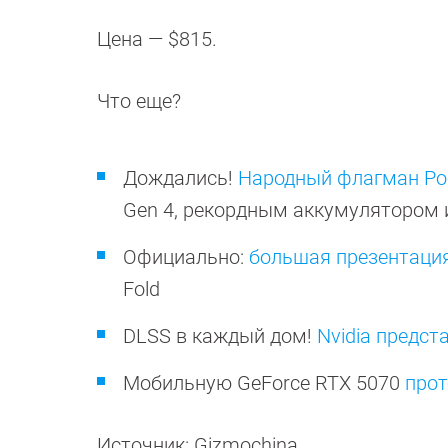
Цена — $815.
Что еще?
Дождались!
Народный флагман Po
Gen 4, рекордным аккумулятором 
Официально:
большая презентация
Fold
DLSS в каждый дом!
Nvidia предс
Мобильную GeForce RTX 5070
прот
Источник: Gizmochina