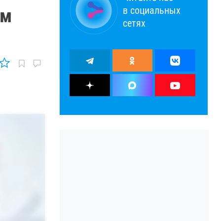
в социальных
ом
сетях