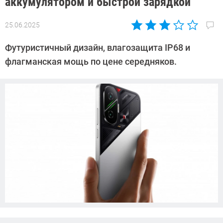
аккумулятором и быстрой зарядкой
25.06.2025
Автор:
Азиза
Футуристичный дизайн, влагозащита IP68 и
Довлатова
флагманская мощь по цене середняков.