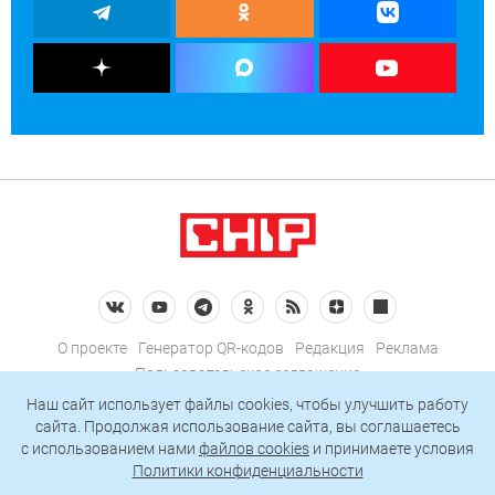
О проекте
Генератор QR-кодов
Редакция
Реклама
Пользовательское соглашение
Политика конфиденциальности
Наш сайт использует файлы cookies, чтобы улучшить работу
сайта. Продолжая использование сайта, вы соглашаетесь
Подписаться на рассылку
c использованием нами
файлов cookies
и принимаете условия
Политики конфиденциальности
© 2026 АО «БКМ», ОГРН 1027739494584, ИНН 7705056238