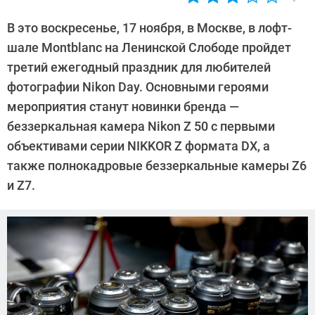
Автор:
Павел
В это воскресенье, 17 ноября, в Москве, в лофт-
Кошик
шале Montblanc на Ленинской Слободе пройдет
третий ежегодный праздник для любителей
фотографии Nikon Day. Основными героями
мероприятия станут новинки бренда —
беззеркальная камера Nikon Z 50 с первыми
объективами серии NIKKOR Z формата DX, а
также полнокадровые беззеркальные камеры Z6
и Z7.