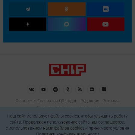
О проекте
Генератор QR-кодов
Редакция
Реклама
Пользовательское соглашение
Политика конфиденциальности
Наш сайт использует файлы cookies, чтобы улучшить работу
сайта. Продолжая использование сайта, вы соглашаетесь
Подписаться на рассылку
c использованием нами
файлов cookies
и принимаете условия
Политики конфиденциальности