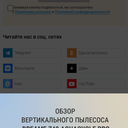
Нажимая кнопку подписаться, вы соглашаетесь
с
Правилами рассылок
и
Политикой конфиденциальности
Читайте нас в соц. сетях
Telegram
Одноклассники
ВКонтакте
Дзен
Max
YouTube
Комментарии
Написать