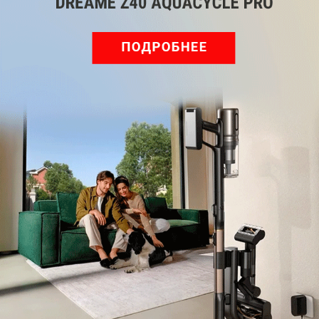
Мы знаем, вам есть что сказать!
Войдите
Зарегистрируйтесь
или
, чтобы
оставить комментарий
Рекомендуем