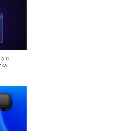
ку и
пка