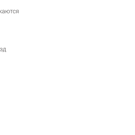
яжаются
зд