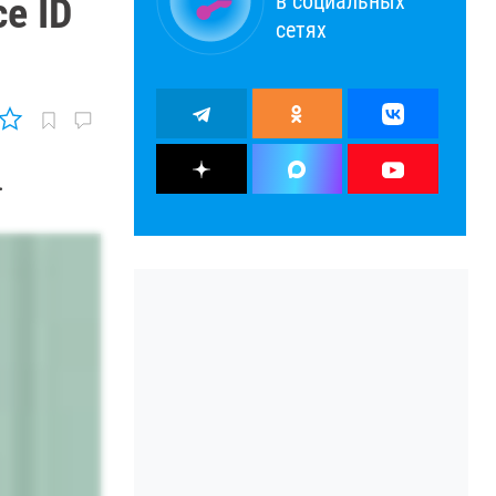
в социальных
e ID
сетях
.