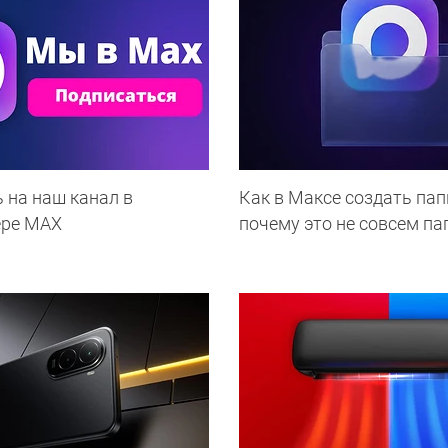
 на наш канал в
Как в Максе создать пап
ере МАХ
почему это не совсем па