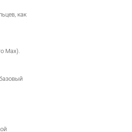
ьцев, как
ro Max).
 базовый
кой