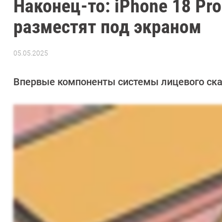
Наконец-то: iPhone 18 Pro
разместят под экраном
05.05.2025
Автор:
Сергей
Калашников
Впервые компоненты системы лицевого скани