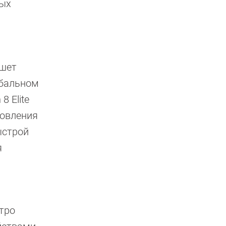
вых
ншет
обальном
 Elite
новления
ыстрой
я
тро