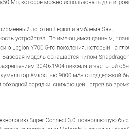
 а50 Мп, которое можно использовать для игро
ирменный логотип Legion и эмблема Savi,
ность устройства. По имеющимся данным, пла
сию Legion Y700 5-го поколения, который на гл
. Базовая модель оснащается чипом Snapdragon 8
 разрешением 3040х1904 пикселя и частотой об
аккумулятор ёмкостью 9000 мАч с поддержкой б
 обходной зарядки, снижающей нагрев во врем
хнологию Super Connect 3.0, позволяющую быс