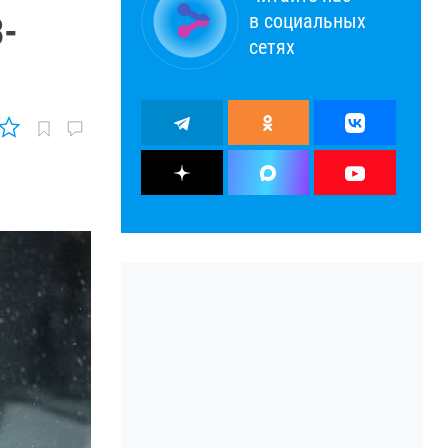
в социальных
B-
сетях