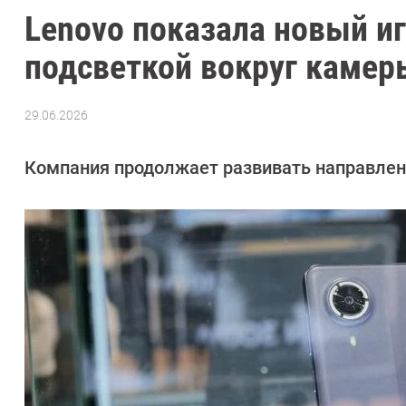
Lenovo показала новый иг
подсветкой вокруг камер
29.06.2026
Автор:
Азиза
Довлатова
Компания продолжает развивать направлен