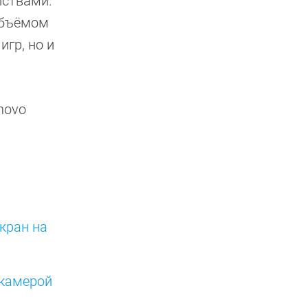
йствами.
объёмом
игр, но и
novo
экран на
 камерой