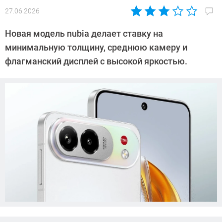
27.06.2026
Автор:
Азиза
Новая модель nubia делает ставку на
Довлатова
минимальную толщину, среднюю камеру и
флагманский дисплей с высокой яркостью.