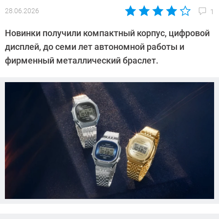
28.06.2026
1
Автор:
Азиза
Новинки получили компактный корпус, цифровой
Довлатова
дисплей, до семи лет автономной работы и
фирменный металлический браслет.