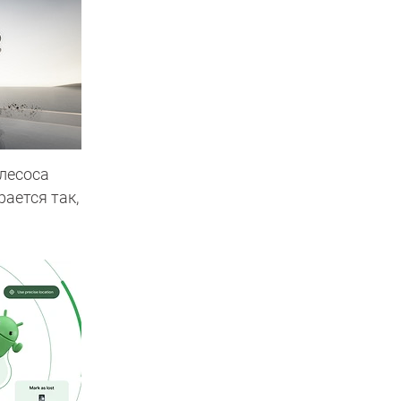
лесоса
рается так,