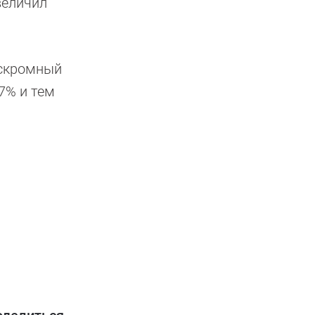
величил
 скромный
7% и тем