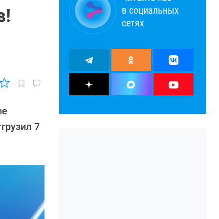
в социальных
в!
сетях
me
тгрузил 7