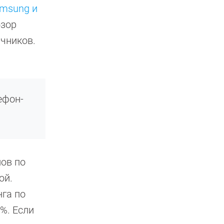
amsung и
бзор
ачников.
ефон-
ов по
ой.
га по
%. Если