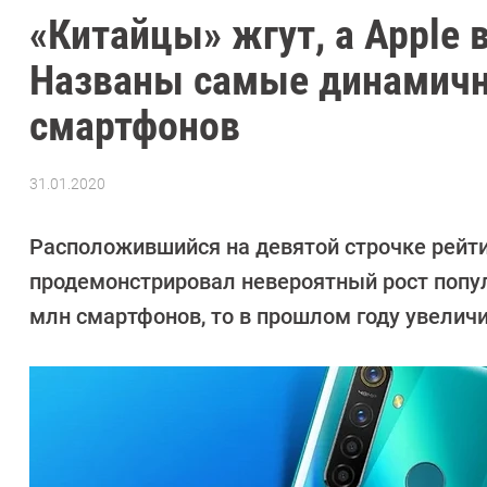
«Китайцы» жгут, а Apple 
Названы самые динамич
смартфонов
31.01.2020
Автор:
Павел
Кошик
Расположившийся на девятой строчке рейти
продемонстрировал невероятный рост популя
млн смартфонов, то в прошлом году увеличи