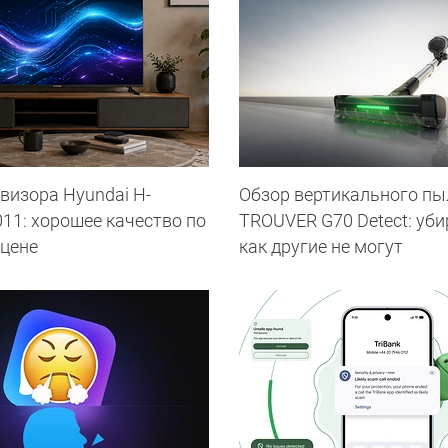
визора Hyundai H-
Обзор вертикального пы
11: хорошее качество по
TROUVER G70 Detect: уби
 цене
как другие не могут