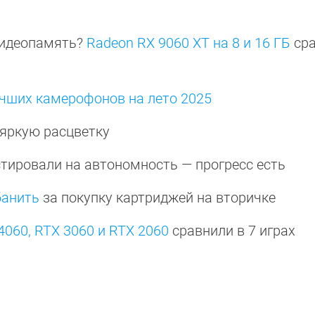
видеопамять?
Radeon RX 9060 XT на 8 и 16 ГБ
сра
учших камерофонов на лето 2025
яркую расцветку
тировали на автономность — прогресс есть
банить
за покупку картриджей на вторичке
4060, RTX 3060 и RTX 2060
сравнили в 7 играх