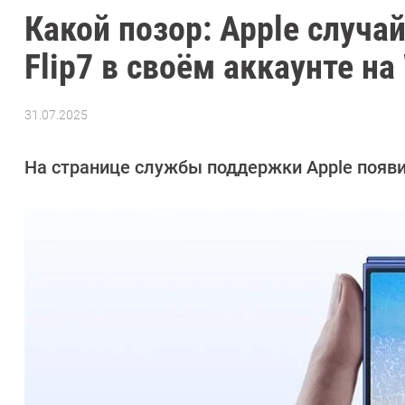
Какой позор: Apple случа
Flip7 в своём аккаунте на
31.07.2025
Автор:
Азиза
Довлатова
На странице службы поддержки Apple появ