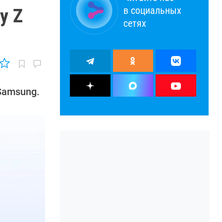
в социальных
y Z
сетях
Samsung.