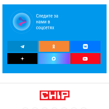
Следите за
нами в
соцсетях