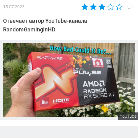
15.07.2025
Автор:
Сергей
Отвечает автор YouTube-канала
Калашников
RandomGaminginHD.
YouTube