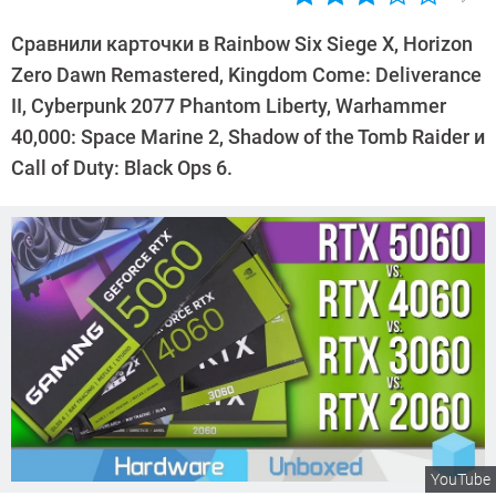
Автор:
Сергей
Сравнили карточки в Rainbow Six Siege X, Horizon
Калашников
Zero Dawn Remastered, Kingdom Come: Deliverance
II, Cyberpunk 2077 Phantom Liberty, Warhammer
40,000: Space Marine 2, Shadow of the Tomb Raider и
Call of Duty: Black Ops 6.
YouTube