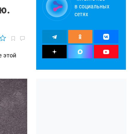
в социальных
ю.
сетях
е этой