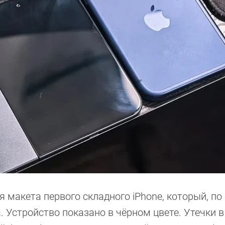
 макета первого складного iPhone, который, по
. Устройство показано в чёрном цвете. Утечки в