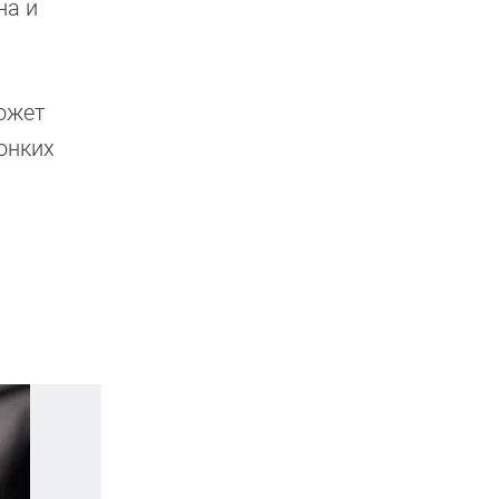
на и
может
онких