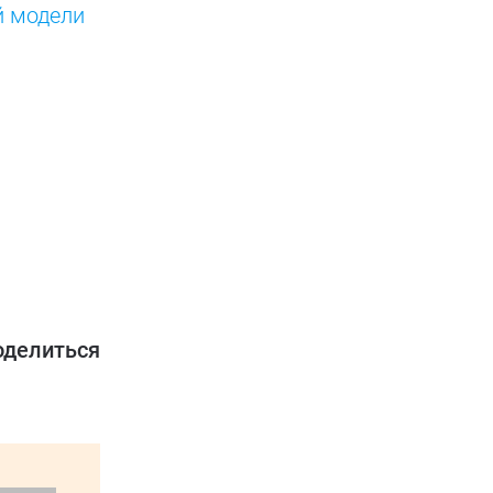
й модели
оделиться