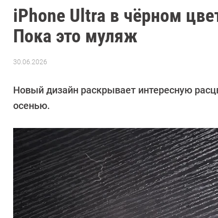
iPhone Ultra в чёрном цв
Пока это муляж
30.06.2026
Автор:
Азиза
Довлатова
Новый дизайн раскрывает интересную расцве
осенью.