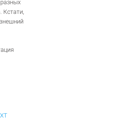
 разных
. Кстати,
 внешний
тация
 XT