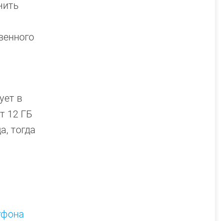
чить
венного
ует в
т 12 ГБ
а, тогда
тфона