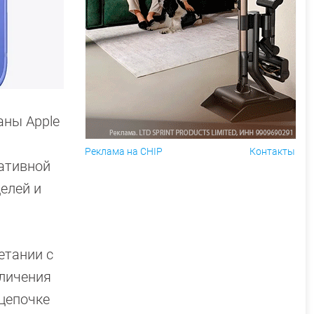
аны Apple
Реклама на CHIP
Контакты
ративной
елей и
етании с
еличения
цепочке