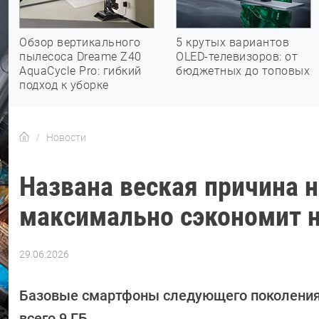
Обзор вертикального
5 крутых вариантов
пылесоса Dreame Z40
OLED-телевизоров: от
AquaCycle Pro: гибкий
бюджетных до топовых
подход к уборке
Новости
Названа веская причина н
максимально сэкономит н
29.06.2026
Автор:
Азиза
Довлатова
Базовые смартфоны следующего поколения н
всего 9 ГБ.