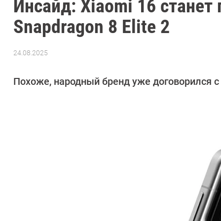
Инсайд: Xiaomi 16 стане
Snapdragon 8 Elite 2
24.08.2025
Автор:
Азиза
Довлатова
Похоже, народный бренд уже договорился с