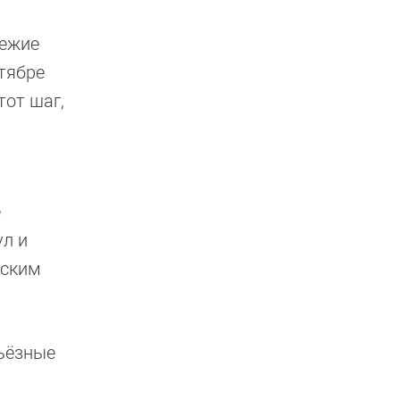
вежие
ктябре
тот шаг,
е
ул и
еским
рьёзные