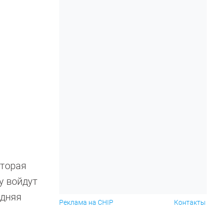
оторая
у войдут
едняя
Реклама на CHIP
Контакты