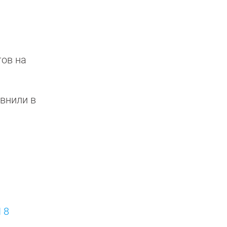
ов на
внили в
 8