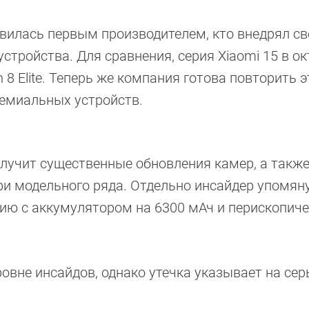
овилась первым производителем, кто внедрял с
тройства. Для сравнения, серия Xiaomi 15 в о
8 Elite. Теперь же компания готова повторить э
ремиальных устройств.
олучит существенные обновления камер, а такж
и модельного ряда. Отдельно инсайдер упомян
рсию с аккумулятором на 6300 мАч и перископич
ровне инсайдов, однако утечка указывает на се