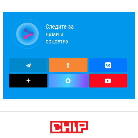
Следите за
нами в
соцсетях