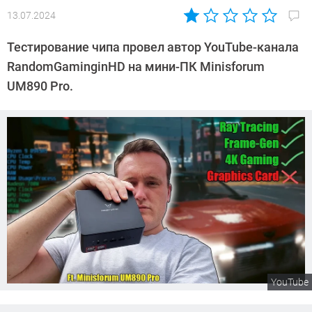
13.07.2024
Автор:
Сергей
Тестирование чипа провел автор YouTube-канала
Калашников
RandomGaminginHD на мини-ПК Minisforum
UM890 Pro.
YouTube