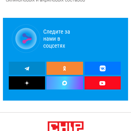
Следите за
нами в
соцсетях