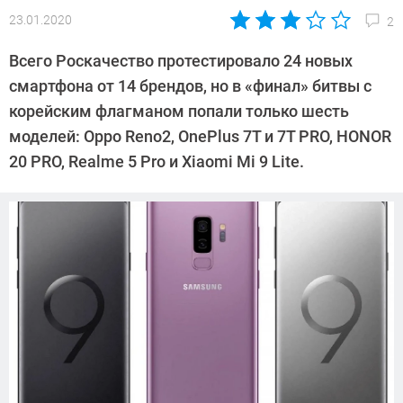
23.01.2020
2
Автор:
Павел
Всего Роскачество протестировало 24 новых
Кошик
смартфона от 14 брендов, но в «финал» битвы с
корейским флагманом попали только шесть
моделей: Oppo Reno2, OnePlus 7T и 7T PRO, HONOR
20 PRO, Realme 5 Pro и Xiaomi Mi 9 Lite.