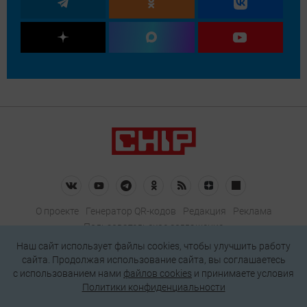
О проекте
Генератор QR-кодов
Редакция
Реклама
Пользовательское соглашение
Политика конфиденциальности
Наш сайт использует файлы cookies, чтобы улучшить работу
сайта. Продолжая использование сайта, вы соглашаетесь
Подписаться на рассылку
c использованием нами
файлов cookies
и принимаете условия
Политики конфиденциальности
© 2026 АО «БКМ», ОГРН 1027739494584, ИНН 7705056238