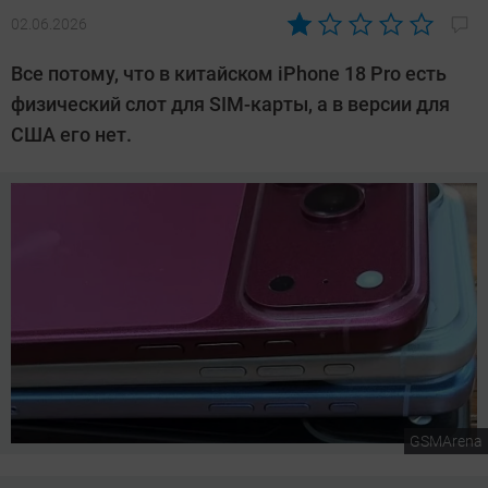
02.06.2026
Автор:
Сергей
Все потому, что в китайском iPhone 18 Pro есть
Калашников
физический слот для SIM-карты, а в версии для
США его нет.
GSMArena