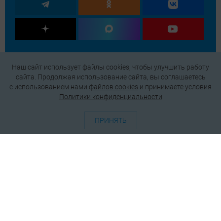
Наш сайт использует файлы cookies, чтобы улучшить работу
сайта. Продолжая использование сайта, вы соглашаетесь
c использованием нами
файлов cookies
и принимаете условия
Политики конфиденциальности
ПРИНЯТЬ
О проекте
Генератор QR-кодов
Редакция
Реклама
Пользовательское соглашение
Политика конфиденциальности
Подписаться на рассылку
© 2026 АО «БКМ», ОГРН 1027739494584, ИНН 7705056238