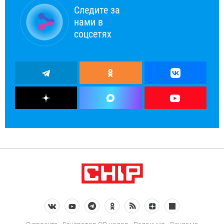
Следите за
нами в
соцсетях