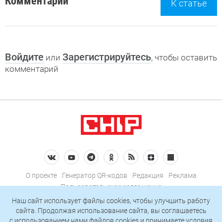
Комментарии
К статье
Войдите
Зарегистрируйтесь
или
, чтобы оставить
комментарий
О проекте
Генератор QR-кодов
Редакция
Реклама
Пользовательское соглашение
Политика конфиденциальности
Наш сайт использует файлы cookies, чтобы улучшить работу
сайта. Продолжая использование сайта, вы соглашаетесь
Подписаться на рассылку
c использованием нами
файлов cookies
и принимаете условия