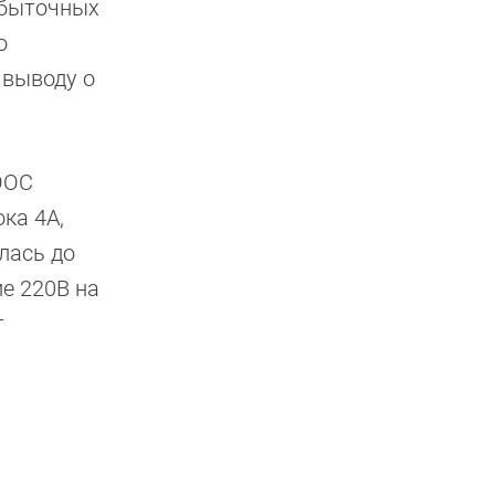
збыточных
о
 выводу о
VOOC
ка 4A,
лась до
ие 220В на
т