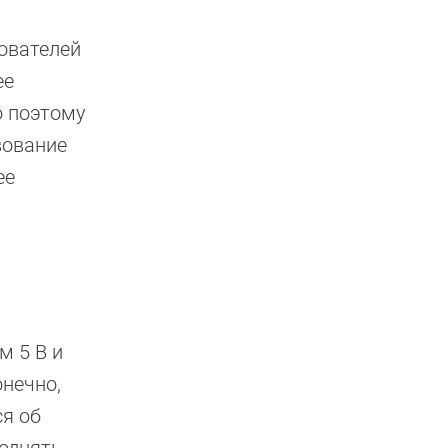
ователей
ее
о поэтому
вование
ее
м 5 В и
онечно,
ся об