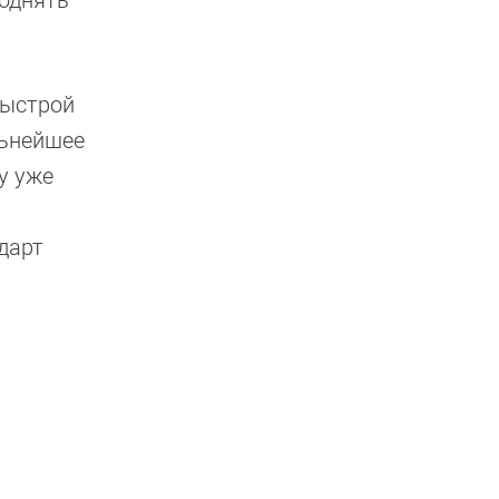
поднять
быстрой
льнейшее
у уже
дарт