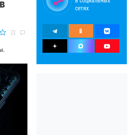
в социальных
в
сетях
ы.