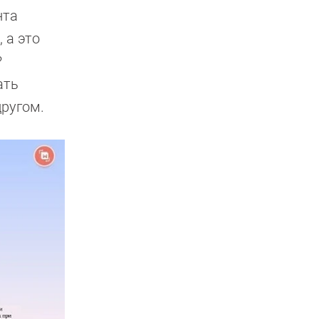
нта
 а это
?
ать
другом.