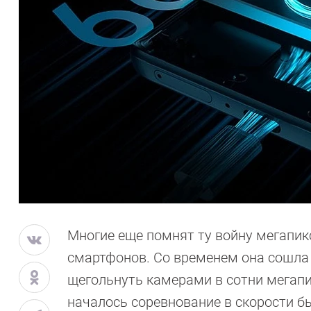
Многие еще помнят ту войну мегапик
смартфонов. Со временем она сошла 
щегольнуть камерами в сотни мегапи
началось соревнование в скорости б