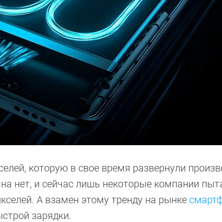
селей, которую в свое время развернули произв
на нет, и сейчас лишь некоторые компании пы
кселей. А взамен этому тренду на рынке
смарт
ыстрой зарядки.