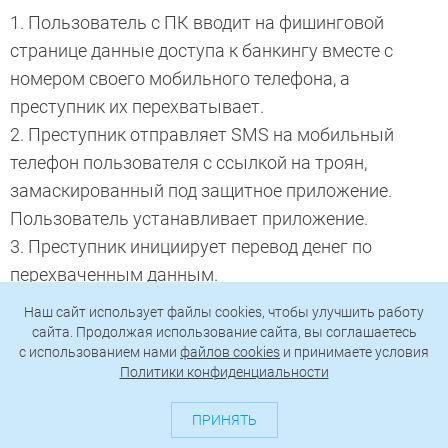
1. Пользователь с ПК вводит на фишинговой
странице данные доступа к банкингу вместе с
номером своего мобильного телефона, а
преступник их перехватывает.
2. Преступник отправляет SMS на мобильный
телефон пользователя с ссылкой на троян,
замаскированный под защитное приложение.
Пользователь устанавливает приложение.
3. Преступник инициирует перевод денег по
перехваченным данным.
4. Банк отправляет одноразовый пароль (mTAN)
Наш сайт использует файлы cookies, чтобы улучшить работу
на зараженный мобильный телефон пользователя.
сайта. Продолжая использование сайта, вы соглашаетесь
c использованием нами
файлов cookies
и принимаете условия
5. Троян тайно передает одноразовый пароль на
Политики конфиденциальности
мобильный телефон преступника.
6. Преступник незаметно подтверждает паролем
ПРИНЯТЬ
денежный перевод.