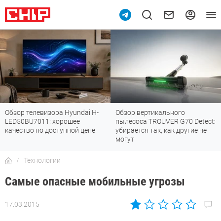
Обзор телевизора Hyundai H-
Обзор вертикального
LED50BU7011: хорошее
пылесоса TROUVER G70 Detect:
качество по доступной цене
убирается так, как другие не
могут
Технологии
Самые опасные мобильные угрозы
17.03.2015
Автор:
Андрей