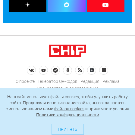
О проекте
Генератор QR-кодов
Редакция
Реклама
Пользовательское соглашение
Политика конфиденциальности
Наш сайт использует файлы cookies, чтобы улучшить работу
сайта. Продолжая использование сайта, вы соглашаетесь
Подписаться на рассылку
c использованием нами
файлов cookies
и принимаете условия
Политики конфиденциальности
© 2026 АО «БКМ», ОГРН 1027739494584, ИНН 7705056238
127018, Москва, ул. Полковая, д. 3, стр. 4, помещение I, комн. 23
ПРИНЯТЬ