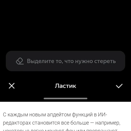
С каждым новым апдейтом функций в ИИ-
редакторах становится все больше — например,
некоторые легко меняют фон или превращают