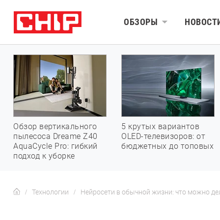
ОБЗОРЫ
НОВОСТ
Обзор вертикального
5 крутых вариантов
пылесоса Dreame Z40
OLED-телевизоров: от
AquaCycle Pro: гибкий
бюджетных до топовых
подход к уборке
Технологии
Нейросети в обычной жизни: что можно де