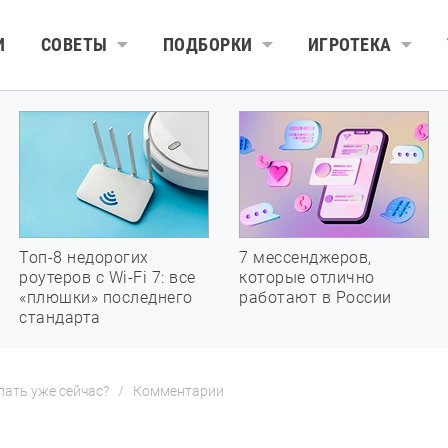
И
СОВЕТЫ
ПОДБОРКИ
ИГРОТЕКА
Топ-8 недорогих
7 мессенджеров,
роутеров с Wi-Fi 7: все
которые отлично
«плюшки» последнего
работают в России
стандарта
лать уже сейчас?
Комментарии