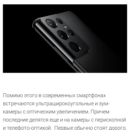
Помимо этого в современных смартфонах
встречаются ультраширокоугольные и зум-
камеры с оптическим увеличением. Причем
последние делятся еще и на камеры с перископной
и телефото-оптикой. Первые обычно стоят дорого,