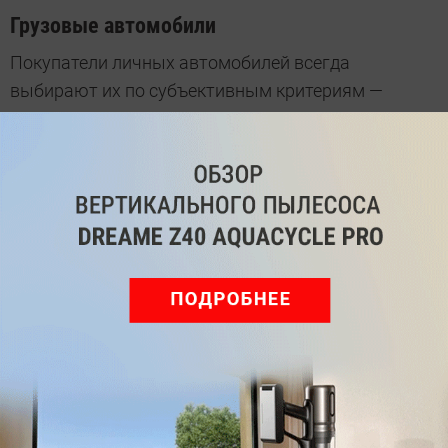
Грузовые автомобили
Покупатели личных автомобилей всегда
выбирают их по субъективным критериям —
например, из-за наличия дисков из легкого сплава,
кожаных сидений или более мощного двигателя.
У автомобилей для коммерческого использования
все обстоит по-дру­гому: эксплуатирующие
организации знают общие затраты в течение
жизненного цикла транспортного средства, и
решение о покупке почти всегда зависит
исключительно от расчета затрат.
Почта развивается сама