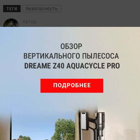
безопасность
ТЕГИ
Автор
Ольга Дмитриева
Редактор направлений «Мобильные
устройства» и «Техника для дома»
Была ли статья интересна?
Поделиться
Подпишитесь на рассылку
с самыми популярными статьями