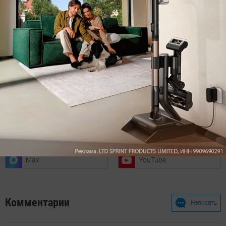
Подписаться
Нажимая кнопку подписаться, вы соглашаетесь
с
Правилами рассылок
и
Политикой конфиденциальности
Читайте нас в соц. сетях
Telegram
Одноклассники
ВКонтакте
Дзен
Max
YouTube
Комментарии
Написать