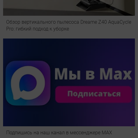
Обзор вертикального пылесоса Dreame Z40 AquaCycle
Pro: гибкий подход к уборке
Подпишись на наш канал в мессенджере МАХ