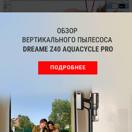
6 ПРИМЕНЯЕМ ГРАДИЕНТ
После того как вы
успешно замаскируете исправленную область,
щелкните левой кнопкой мыши по маске,
удерживая клавишу «Ctrl». К созданному таким
образом выделению примените коррекцию
«Осветление» из списка фильтров в верхней части
на панели слоев. Участок станет светлее и будет