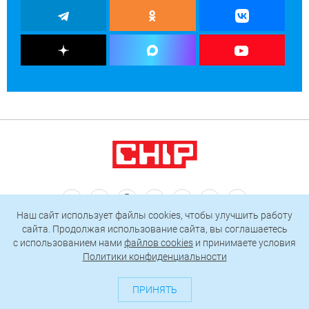
Наш сайт использует файлы cookies, чтобы улучшить работу
О проекте
Генератор QR-кодов
Редакция
Реклама
сайта. Продолжая использование сайта, вы соглашаетесь
Пользовательское соглашение
c использованием нами
файлов cookies
и принимаете условия
Политики конфиденциальности
Политика конфиденциальности
Подписаться на рассылку
ПРИНЯТЬ