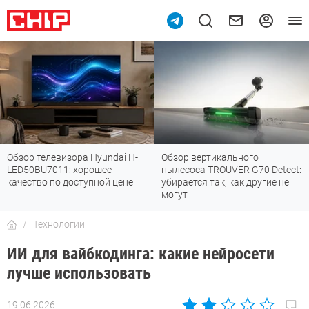
Обзор вертикального
Топ-8 недорогих роутеров с Wi-
пылесоса TROUVER G70 Detect:
Fi 7: все «плюшки» последнего
убирается так, как другие не
стандарта
могут
Технологии
ИИ для вайбкодинга: какие нейросети
лучше использовать
19.06.2026