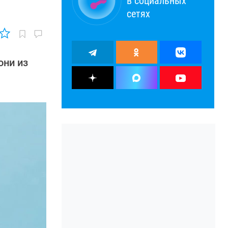
в социальных
сетях
они из