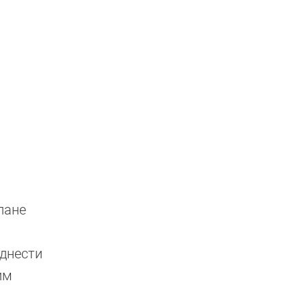
лане
однести
им