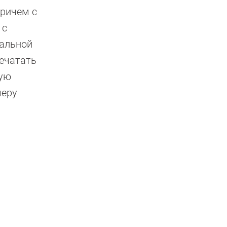
Причем с
 с
иальной
печатать
гую
меру