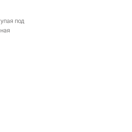
тупая под
нная