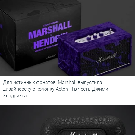
Для истинных фанатов: Marshall выпустила
дизайнерскую колонку Acton III в честь Джими
Хендрикса