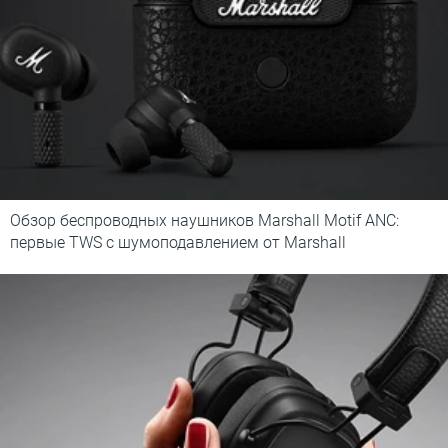
Обзор беспроводных наушников Marshall Motif ANC:
первые TWS с шумоподавлением от Marshall