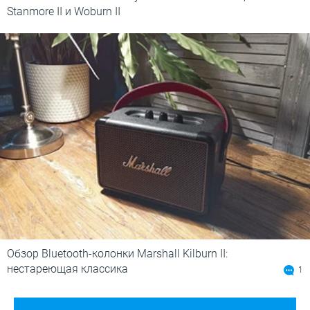
Stanmore II и Woburn II
Обзор Bluetooth-колонки Marshall Kilburn II:
нестареющая классика
1