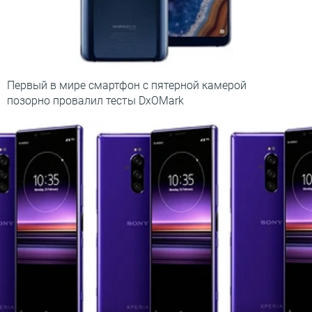
Первый в мире смартфон с пятерной камерой
позорно провалил тесты DxOMark