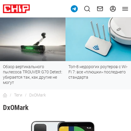
Обзор вертикального
Топ-8 недорогих роутеров с Wi-
пылесоса TROUVER G70 Detect:
Fi 7: все «плюшки» последнего
убирается так, как другие не
стандарта
могут
Теги
DxOMark
DxOMark