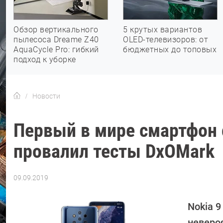
Обзор вертикального
5 крутых вариантов
пылесоса Dreame Z40
OLED-телевизоров: от
AquaCycle Pro: гибкий
бюджетных до топовых
подход к уборке
Новости
Первый в мире смартфон 
провалил тесты DxOMark
09.09.2019
Автор:
Павел
Кошик
Nokia 9
неверо