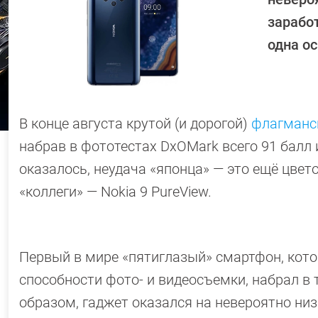
заработ
одна о
В конце августа крутой (и дорогой)
флагманск
набрав в фототестах DxOMark всего 91 балл 
оказалось, неудача «японца» — это ещё цве
«коллеги» — Nokia 9 PureView.
Первый в мире «пятиглазый» смартфон, кото
способности фото- и видеосъемки, набрал в 
образом, гаджет оказался на невероятно низ