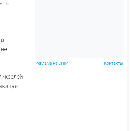
пять
 в
 не
Реклама на CHIP
Контакты
пикселей
шающая
—