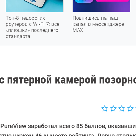
Топ-8 недорогих
Подпишись на наш
роутеров с Wi-Fi 7: все
канал в мессенджере
«плюшки» последнего
МАХ
стандарта
с пятерной камерой позорн
 PureView заработал всего 85 баллов, оказавши
ятно низком 46-м месте рейтинга. Ровно столь