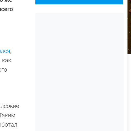
всего
ился
,
 как
ого
высокие
 Таким
аботал