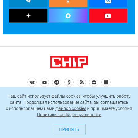
О проекте
Генератор QR-кодов
Редакция
Реклама
Наш сайт использует файлы cookies, чтобы улучшить работу
Пользовательское соглашение
сайта. Продолжая использование сайта, вы соглашаетесь
Политика конфиденциальности
c использованием нами
файлов cookies
и принимаете условия
Политики конфиденциальности
Подписаться на рассылку
ПРИНЯТЬ
© 2026 АО «БКМ», ОГРН 1027739494584, ИНН 7705056238