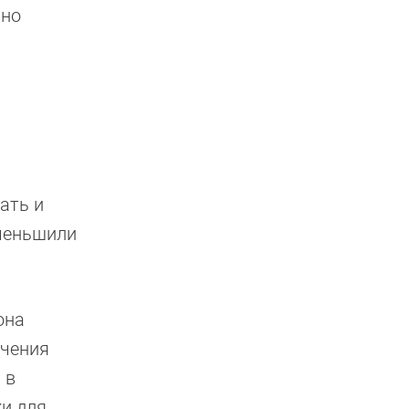
ьно
ать и
уменьшили
она
ючения
 в
и для