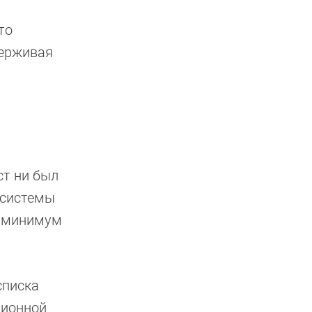
то
держивая
ст ни был
 системы
я минимум
списка
ционной