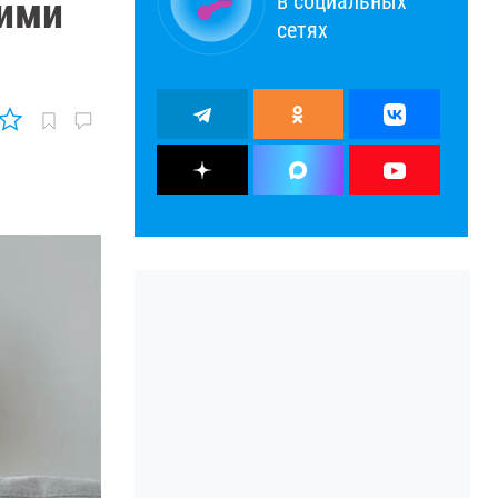
в социальных
кими
сетях