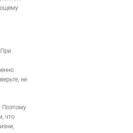
дующему
 При
венно
верьте, не
. Поэтому
, что
изни,