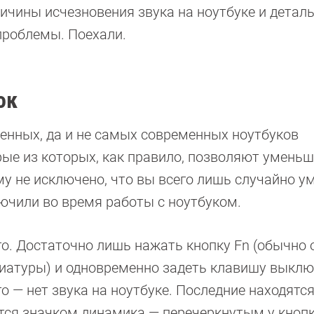
чины исчезновения звука на ноутбуке и детал
проблемы. Поехали.
ок
нных, да и не самых современных ноутбуков
рые из которых, как правило, позволяют уменьш
му не исключено, что вы всего лишь случайно 
лючили во время работы с ноутбуком.
го. Достаточно лишь нажать кнопку Fn (обычно 
виатуры) и одновременно задеть клавишу выкл
о — нет звука на ноутбуке. Последние находятся
тся значком динамика — перечеркнутым у кнопк