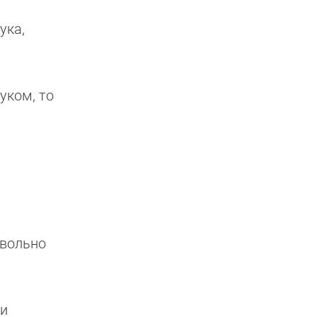
ука,
уком, то
овольно
 и