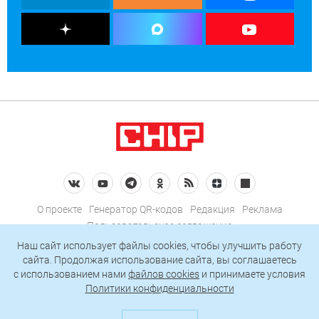
О проекте
Генератор QR-кодов
Редакция
Реклама
Пользовательское соглашение
Политика конфиденциальности
Наш сайт использует файлы cookies, чтобы улучшить работу
сайта. Продолжая использование сайта, вы соглашаетесь
Подписаться на рассылку
c использованием нами
файлов cookies
и принимаете условия
Политики конфиденциальности
© 2026 АО «БКМ», ОГРН 1027739494584, ИНН 7705056238
127018, Москва, ул. Полковая, д. 3, стр. 4, помещение I, комн. 23