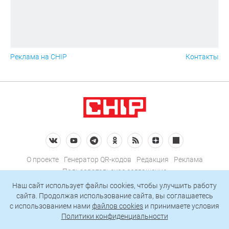
Реклама на CHIP
Контакты
О проекте
Генератор QR-кодов
Редакция
Реклама
Пользовательское соглашение
Политика конфиденциальности
Наш сайт использует файлы cookies, чтобы улучшить работу
сайта. Продолжая использование сайта, вы соглашаетесь
Подписаться на рассылку
c использованием нами
файлов cookies
и принимаете условия
Политики конфиденциальности
© 2026 АО «БКМ», ОГРН 1027739494584, ИНН 7705056238