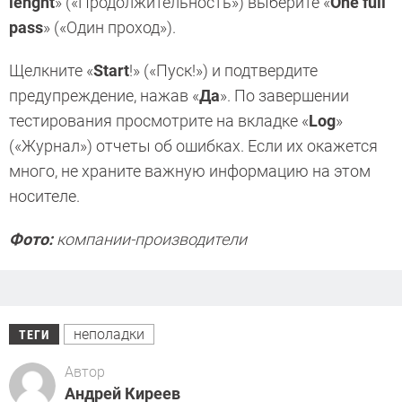
lenght
» («Продолжительность») выберите «
One full
pass
» («Один проход»).
Щелкните «
Start
!» («Пуск!») и подтвердите
предупреждение, нажав «
Да
». По завершении
тестирования просмотрите на вкладке «
Log
»
(«Журнал») отчеты об ошибках. Если их окажется
много, не храните важную информацию на этом
носителе.
Фото:
компании-производители
неполадки
ТЕГИ
Автор
Андрей Киреев