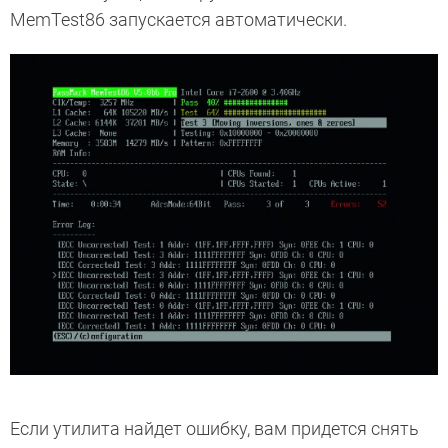
MemTest86 запускается автоматически.
Если утилита найдет ошибку, вам придется снять