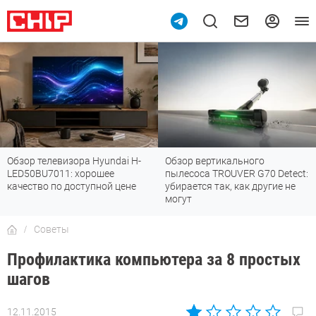
Обзор вертикального
Топ-8 недорогих роутеров с Wi-
пылесоса TROUVER G70 Detect:
Fi 7: все «плюшки» последнего
убирается так, как другие не
стандарта
могут
Советы
Профилактика компьютера за 8 простых
шагов
12.11.2015