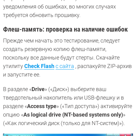
уведомления об ошибках, во многих случаях
требуется обновить прошивку.
Флеш-память: проверка на наличие ошибок
Прежде чем начать это тестирование, следует
создать резервную копию флеш-памяти,
поскольку все данные будут стерты. Скачайте
утилиту
Check Flash
с сайта
, распакуйте ZIP-архив
и запустите ее.
В разделе «
Drive
» («Диск») выберите ваш
твердотельный накопитель или USB-флешку и в
разделе «
Access type
» («Тип доступа») активируйте
опцию «
As logical drive (NT-based systems only)
»
(«Как логический диск (только для NT-систем)»).