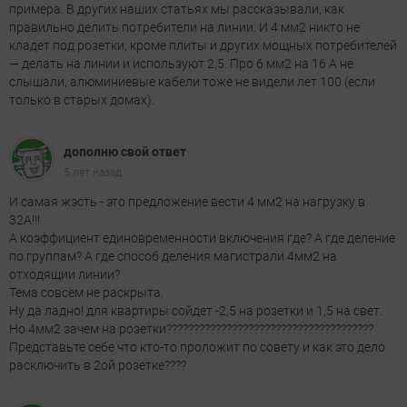
примера. В других наших статьях мы рассказывали, как
правильно делить потребители на линии. И 4 мм2 никто не
кладет под розетки, кроме плиты и других мощных потребителей
— делать на линии и используют 2,5. Про 6 мм2 на 16 А не
слышали, алюминиевые кабели тоже не видели лет 100 (если
только в старых домах).
дополню свой ответ
5 лет назад
И самая жэсть - это предложение вести 4 мм2 на нагрузку в
32А!!!
А коэффициент единовременности включения где? А где деление
по группам? А где способ деления магистрали 4мм2 на
отходящии линии?
Тема совсем не раскрыта.
Ну да ладно! для квартиры сойдет -2,5 на розетки и 1,5 на свет.
Но 4мм2 зачем на розетки??????????????????????????????????????
Представьте себе что кто-то проложит по совету и как это дело
расключить в 2ой розетке????