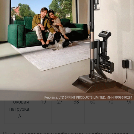
приобрести один раз провод хорошего качества и
не боятся возникновения пожара.
Как выбрать сечение провода?
Существует таблица соответствий сечения
провода и нагрузки (приведена ниже). В ней
указано, какая максимальная нагрузка какому
сечению медного проводника соответствует.
Сечение
1.5
2.5
4.0
6.0
10.0
16.
2
жил, мм
Токовая
19
27
38
50
70
90
нагрузка,
А
Итак, предположим необходимо подобрать провод