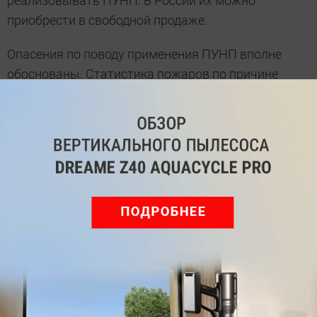
реализовывать ПУНП. В России их можно
приобрести в свободной продаже.
Опасения по поводу применения ПУНП вполне
обоснованы. Статистика пожаров по причине
возгорания электропроводки показала, что 60 %
случаев очагом огня выступал тип кабеля ПУНП.
Причина этому заключается в том, что в ТУ
16.К13-020-93 прописано, что при изготовлении
провода допускается отклонение на 30 % от ГОСТ
22483-77 сечения токопроводящих жил. Это
означает, что, например, провод номинальным
2
2
сечением 4 мм
может вполне быть 2.9 мм
или
даже меньше.
В общем, покупать ПУНП или нет — решать вам. В
любом случае, если есть средства, то лучше