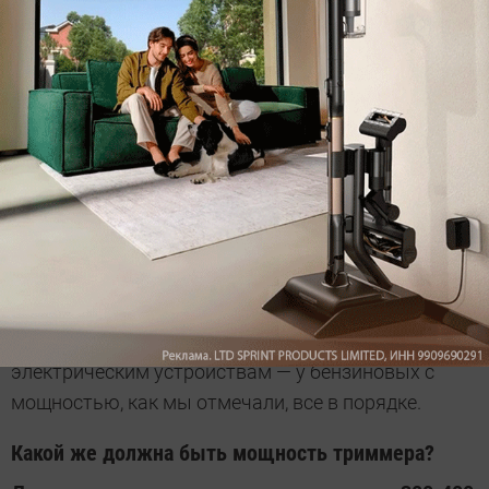
Верхнее расположение двигателя
Мощность
Казалось бы, это же не автомобиль, зачем тут
вообще думать о мощности? Все просто: при
работе с длинными, плотно растущими растениями
или толстыми стеблями прокрутить вал
двигателю становится сложно. Если его мощность
недостаточна, триммер будет постоянно терять
обороты, перегреваться и отключаться. Как
правило, такие проблемы свойственны
электрическим устройствам — у бензиновых с
мощностью, как мы отмечали, все в порядке.
Какой же должна быть мощность триммера?