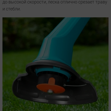
до высокой скорости, леска отлично срезает траву
и стебли.