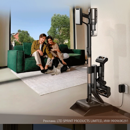
ВКонтакте
Дзен
Max
YouTube
Комментарии
Написать
Мы знаем, вам есть что сказать!
Войдите
Зарегистрируйтесь
или
, чтобы
оставить комментарий
Рекомендуем