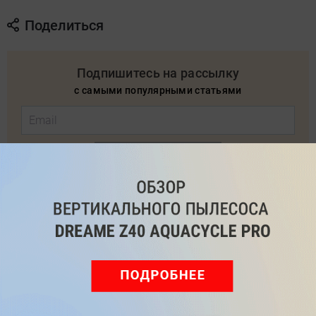
Поделиться
Подпишитесь на рассылку
с самыми популярными статьями
Подписаться
Нажимая кнопку подписаться, вы соглашаетесь
с
Правилами рассылок
и
Политикой конфиденциальности
Читайте нас в соц. сетях
Telegram
Одноклассники