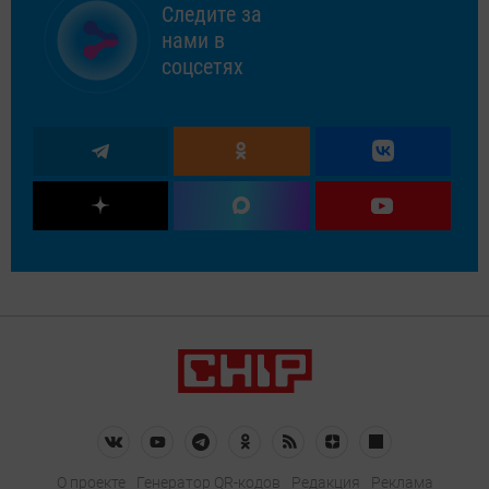
Следите за
нами в
соцсетях
О проекте
Генератор QR-кодов
Редакция
Реклама