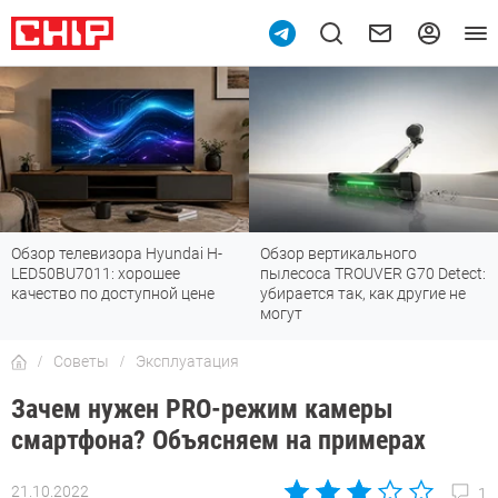
Обзор телевизора Hyundai H-
Обзор вертикального
LED50BU7011: хорошее
пылесоса TROUVER G70 Detect:
качество по доступной цене
убирается так, как другие не
могут
Советы
Эксплуатация
Зачем нужен PRO-режим камеры
смартфона? Объясняем на примерах
21.10.2022
1