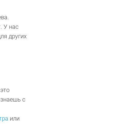
ева.
. У нас
ля других
 это
 знаешь с
тра
или