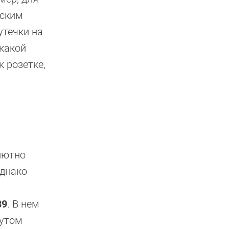
еским
утечки на
 какой
 розетке,
олютно
Однако
89
. В нем
тутом