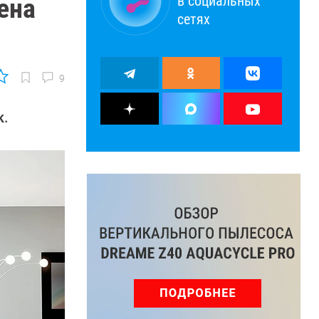
в социальных
ена
сетях
9
к.