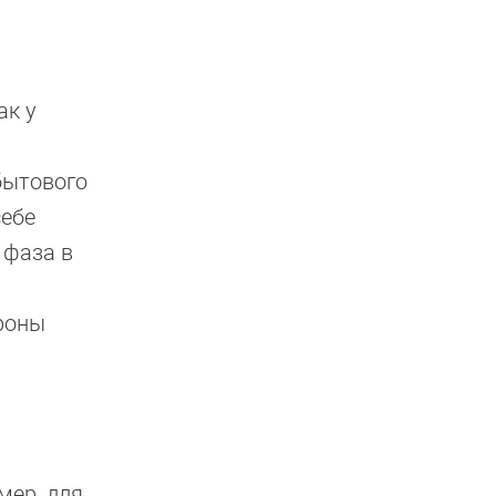
ак у
бытового
себе
 фаза в
ороны
мер, для