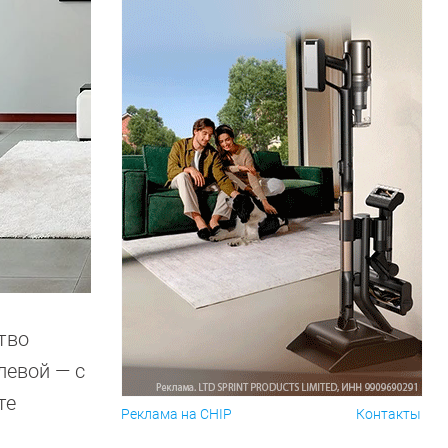
тво
левой — с
те
Реклама на CHIP
Контакты